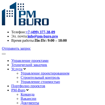
Телефон:
+7 (499) 377-38-09
Эл. почта:
info@pm-buro.pro
Время работы:
Пн-Пт: 9:00 – 18:00
Отправить запрос
Управление проектами
Технический заказчик
Услуги
Управление проектированием
Строительный контроль
Управление стоимостью
Портфолио проектов
PM-Buro
Команда
Вакансии
Документы